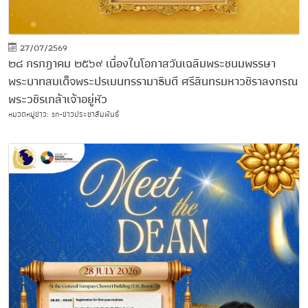
27/07/2569
๒๘ กรกฎาคม ๒๕๖๙ เนื่องในโอกาสวันเฉลิมพระชนมพรรษา
พระบาทสมเด็จพระปรเมนทรรามาธิบดี ศรีสินทรมหาวชิราลงกรณ
พระวชิรเกล้าเจ้าอยู่หัว
หมวดหมู่ข่าว: sn-ข่าวประชาสัมพันธ์