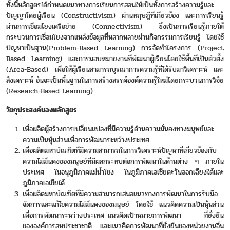
ทั้งนี้หลักสูตรได้กำหนดแนวทางการเรียนการสอนให้เป็นทั้งการสร้างความรู้และ
ปัญญาโดยผู้เรียน (Constructivism) ผ่านทฤษฎีที่เกี่ยวข้อง และการเรียนรู้
ผ่านการเชื่อมโยงเครือข่าย (Connectivism) ซึ่งเป็นการเรียนรู้ภายใต้
กระบวนการเชื่อมโยงจากแหล่งข้อมูลที่หลากหลายผ่านกิจกรรมการเรียนรู้ โดยใช้
ปัญหาเป็นฐาน(Problem-Based Learning) การจัดทำโครงการ (Project
Based Learning) และการมอบหมายงานที่พัฒนาผู้เรียนโดยใช้พื้นที่เป็นตัวตั้ง
(Area-Based) เพื่อให้ผู้เรียนสามารถบูรณาการความรู้ที่ได้รับมาวิเคราะห์ และ
สังเคราะห์ อันจะเป็นพื้นฐานในการสร้างสรรค์องค์ความรู้ใหม่โดยกระบวนการวิจัย
(Research-Based Learning)
วัตถุประสงค์ของหลักสูตร
เพื่อผลิตผู้สร้างการเปลี่ยนแปลงที่มีความรู้ด้านความมั่นคงทางมนุษย์และ
ความเป็นหุ้นส่วนเพื่อการพัฒนาระหว่างประเทศ
เพื่อผลิตมหาบัณฑิตที่มีความสามารถในการวิเคราะห์ปัญหาที่เกี่ยวข้องกับ
ความไม่มั่นคงของมนุษย์ที่มีผลกระทบต่อการพัฒนาในด้านต่าง ๆ ภายใน
ประเทศ ในอนุภูมิภาคแม่น้ำโขง ในภูมิภาคเอเชียตะวันออกเฉียงใต้และ
ภูมิภาคเอเชียได้
เพื่อผลิตมหาบัณฑิตที่มีความสามารถเสนอแนวทางการพัฒนาในการรับมือ
จัดการและแก้ไขความไม่มั่นคงของมนุษย์ โดยใช้ แนวคิดความเป็นหุ้นส่วน
เพื่อการพัฒนาระหว่างประเทศ แนวคิดเป้าหมายการพัฒนา ที่ยั่งยืน
ขององค์การสหประชาชาติ และแนวคิดการพัฒนาที่ยั่งยืนของหน่วยงานอื่น