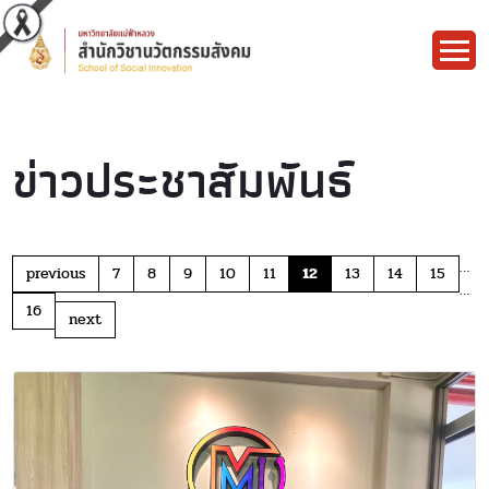
ข่าวประชาสัมพันธ์
…
previous
7
8
9
10
11
12
13
14
15
…
16
next