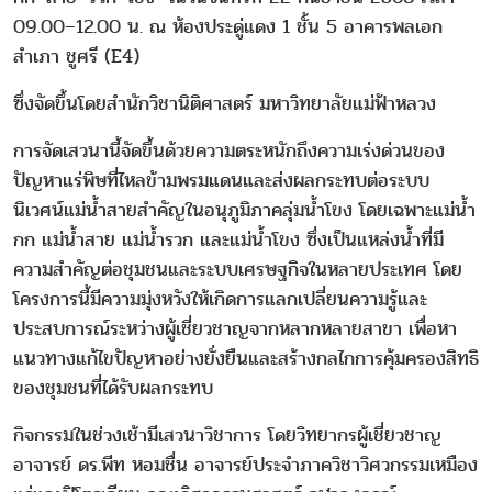
09.00–12.00 น. ณ ห้องประดู่แดง 1 ชั้น 5 อาคารพลเอก
สำเภา ชูศรี (E4)
ซึ่งจัดขึ้นโดยสำนักวิชานิติศาสตร์ มหาวิทยาลัยแม่ฟ้าหลวง
การจัดเสวนานี้จัดขึ้นด้วยความตระหนักถึงความเร่งด่วนของ
ปัญหาแร่พิษที่ไหลข้ามพรมแดนและส่งผลกระทบต่อระบบ
นิเวศน์แม่น้ำสายสำคัญในอนุภูมิภาคลุ่มน้ำโขง โดยเฉพาะแม่น้ำ
กก แม่น้ำสาย แม่น้ำรวก และแม่น้ำโขง ซึ่งเป็นแหล่งน้ำที่มี
ความสำคัญต่อชุมชนและระบบเศรษฐกิจในหลายประเทศ โดย
โครงการนี้มีความมุ่งหวังให้เกิดการแลกเปลี่ยนความรู้และ
ประสบการณ์ระหว่างผู้เชี่ยวชาญจากหลากหลายสาขา เพื่อหา
แนวทางแก้ไขปัญหาอย่างยั่งยืนและสร้างกลไกการคุ้มครองสิทธิ
ของชุมชนที่ได้รับผลกระทบ
กิจกรรมในช่วงเช้ามีเสวนาวิชาการ โดยวิทยากรผู้เชี่ยวชาญ
อาจารย์ ดร.พีท หอมชื่น อาจารย์ประจำภาควิชาวิศวกรรมเหมือง