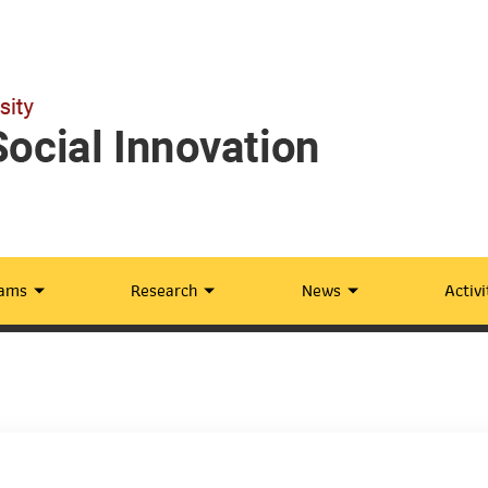
rams
Research
News
Activi