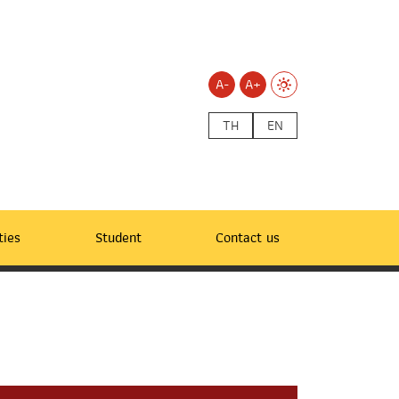
A-
A+
TH
EN
ties
Student
Contact us