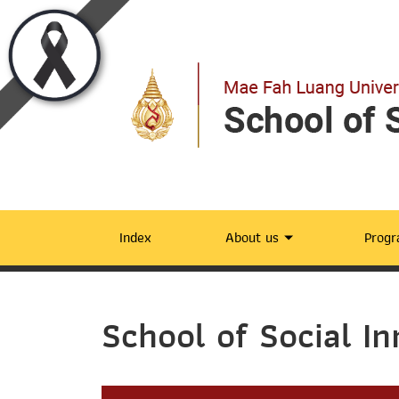
Index
About us
Prog
School of Social In