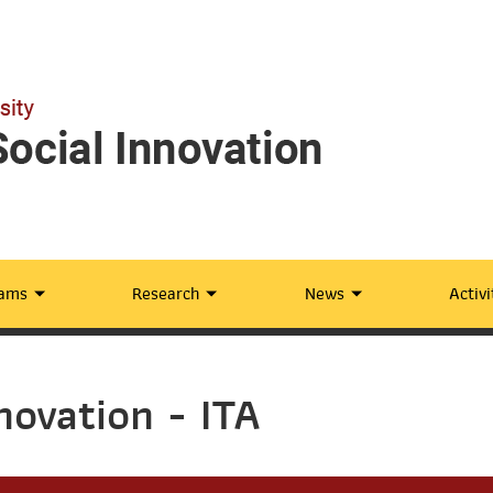
rams
Research
News
Activi
novation - ITA